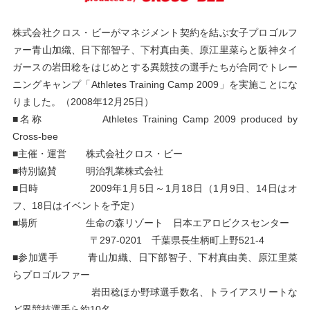
株式会社クロス・ビーがマネジメント契約を結ぶ女子プロゴルフ
ァー青山加織、日下部智子、下村真由美、原江里菜らと阪神タイ
ガースの岩田稔をはじめとする異競技の選手たちが合同でトレー
ニングキャンプ「Athletes Training Camp 2009」を実施ことにな
りました。（2008年12月25日）
■名称 Athletes Training Camp 2009 produced by
Cross-bee
■主催・運営 株式会社クロス・ビー
■特別協賛 明治乳業株式会社
■日時 2009年1月5日～1月18日（1月9日、14日はオ
フ、18日はイベントを予定）
■場所 生命の森リゾート 日本エアロビクスセンター
〒297-0201 千葉県長生柄町上野521‐4
■参加選手 青山加織、日下部智子、下村真由美、原江里菜
らプロゴルファー
岩田稔ほか野球選手数名、トライアスリートな
ど異競技選手ら約10名