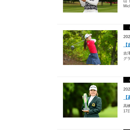
山下
Mi
20
【
吉
グラ
20
【
高
17