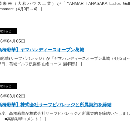
未来（大和ハウス工業）が「YANMAR HANASAKA Ladies Golf
rnament（4月9日～4[...]
お知らせ
26年04月05日
高橋彩華】ヤマハレディースオープン葛城
橋彩華(サーフビバレッジ）が「ヤマハレディースオープン葛城（4月2日～
5日、葛城ゴルフ倶楽部 山名コース (静岡県[...]
お知らせ
26年03月02日
高橋彩華】株式会社サーフビバレッジと所属契約を締結
の度、高橋彩華が株式会社サーフビバレッジと所属契約を締結いたしまし
 ■高橋彩華コメント [...]