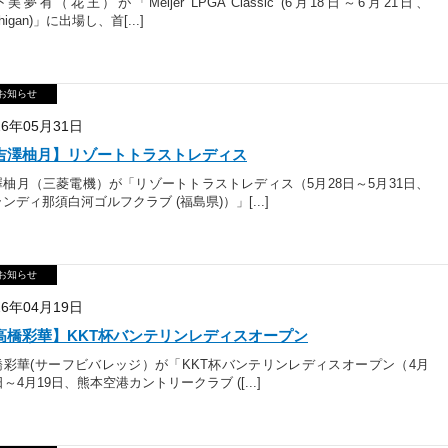
美夢有（花王）が「Meijer LPGA Classic (6月18日～6月21日、
chigan)」に出場し、首[...]
お知らせ
26年05月31日
吉澤柚月】リゾートトラストレディス
澤柚月（三菱電機）が「リゾートトラストレディス（5月28日～5月31日、
ンディ那須白河ゴルフクラブ (福島県)）」[...]
お知らせ
26年04月19日
高橋彩華】KKT杯バンテリンレディスオープン
橋彩華(サーフビバレッジ）が「KKT杯バンテリンレディスオープン（4月
日～4月19日、熊本空港カントリークラブ ([...]