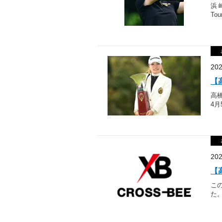
浜崎
Tou
20
【
高
4月
20
【
こ
た。