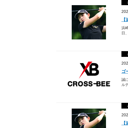
20
【
浜
日、
20
ゴ
誠
ルデ
20
【浜