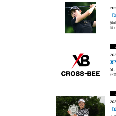
20
【
浜
日）
20
夏
誠
休業
20
【山