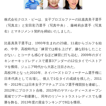
株式会社クロス・ビーは、女子プロゴルファーの比嘉真美子選手
（写真左）と安田彩乃選手（写真中央）、藤崎莉歩選手（写真
右）とマネジメント契約を締結いたしました。
比嘉真美子選手は、1993年生まれの23歳。11歳からゴルフを始
め、中学、高校時代は「練習では根を上げず、嫌な顔をしたこと
がない」とコーチも感心するほど練習に打ち込む。2009年のダイ
キンオーキッドレディスで通算3アンダーの12位タイでベストア
マを獲得。ジュニア時代から大器と注目された。
高校2年となった2010年、ネイバーズトロフィーチーム選手権に
日本代表として出場し、個人で1位タイの成績を残した。2011
年・2012年には日本女子アマチュアゴルフ選手権競技を連破し、
2012年にプロテスト合格。2013年のヤマハレディースオープン
葛城でツアー初優勝し、同年のリゾートトラストレディスでも優
勝を飾る。2013年度の賞金ランキングで8位を獲得。