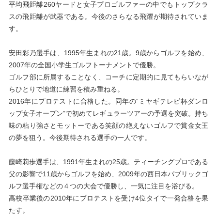
平均飛距離260ヤードと女子プロゴルファーの中でもトップクラ
スの飛距離が武器である。今後のさらなる飛躍が期待されていま
す。
安田彩乃選手は、1995年生まれの21歳。9歳からゴルフを始め、
2007年の全国小学生ゴルフトーナメントで優勝。
ゴルフ部に所属することなく、コーチに定期的に見てもらいなが
らひとりで地道に練習を積み重ねる。
2016年にプロテストに合格した。同年の“ミヤギテレビ杯ダンロ
ップ女子オープン”で初めてレギュラーツアーの予選を突破。持ち
味の粘り強さとモットーである笑顔の絶えないゴルフで賞金女王
の夢を狙う。今後期待される選手の一人です。
藤崎莉歩選手は、1991年生まれの25歳。ティーチングプロである
父の影響で11歳からゴルフを始め、2009年の西日本パブリックゴ
ルフ選手権などの４つの大会で優勝し、一気に注目を浴びる。
高校卒業後の2010年にプロテストを受け4位タイで一発合格を果
たす。