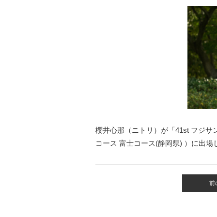
櫻井心那（ニトリ）が「41st フジサ
コース 富士コース(静岡県) ）
に出場
前