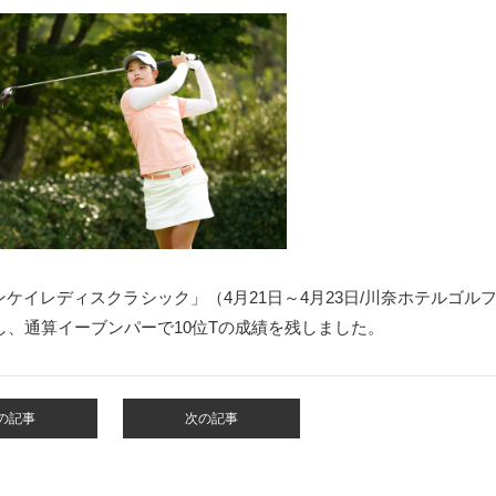
ンケイレディスクラシック」（4月21日～4月23日
/川奈ホテルゴル
し、通算イーブンパーで
10位Tの成績を残しました。
の記事
次の記事