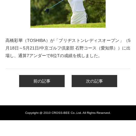
高橋彩華（TOSHIBA）が「ブリヂストンレディスオープン」（5
月18日～5月21日
/中京ゴルフ倶楽部 石野コース（愛知県））
に出
場し、通算7アンダーで8
位Tの成績を残しました。
前の記事
次の記事
Copyright @ 2010 CROSS-BEE Co.,Ltd. All Rights Reserved.