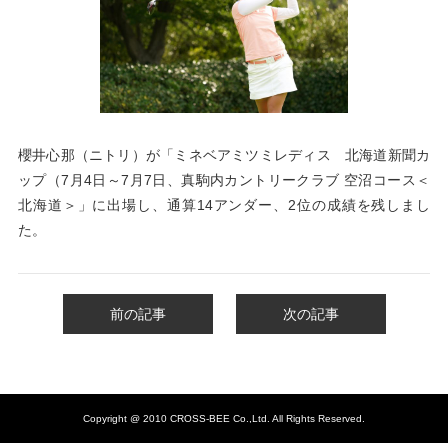
櫻井心那（ニトリ）が「ミネベアミツミレディス 北海道新聞カ
ップ（7月4日～7月7日、
真駒内カントリークラブ 空沼コース＜
北海道＞
」に出場し、通算14アンダー、2位
の成績を残しまし
た。
前の記事
次の記事
Copyright @ 2010 CROSS-BEE Co.,Ltd. All Rights Reserved.