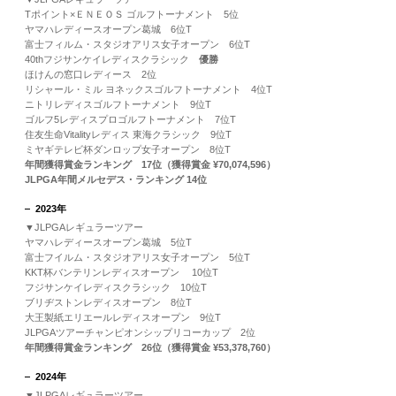
Tポイント×ＥＮＥＯＳ ゴルフトーナメント 5位
ヤマハレディースオープン葛城 6位T
富士フィルム・スタジオアリス女子オープン 6位T
40thフジサンケイレディスクラシック
優勝
ほけんの窓口レディース 2位
リシャール・ミル ヨネックスゴルフトーナメント 4位T
ニトリレディスゴルフトーナメント 9位T
ゴルフ5レディスプロゴルフトーナメント 7位T
住友生命Vitalityレディス 東海クラシック 9位T
ミヤギテレビ杯ダンロップ女子オープン 8位T
年間獲得賞金ランキング 17位（獲得賞金 ¥70,074,596）
JLPGA年間メルセデス・ランキング 14位
2023年
▼JLPGAレギュラーツアー
ヤマハレディースオープン葛城 5位T
富士フイルム・スタジオアリス女子オープン 5位T
KKT杯バンテリンレディスオープン 10位T
フジサンケイレディスクラシック 10位T
ブリヂストンレディスオープン 8位T
大王製紙エリエールレディスオープン 9位T
JLPGAツアーチャンピオンシップリコーカップ 2位
年間獲得賞金ランキング 26位（獲得賞金 ¥53,378,760）
2024年
▼JLPGAレギュラーツアー