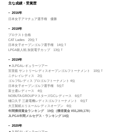
主な成績・受賞歴
2016年
日本女子アマチュア選手権 優勝
2018年
プロテスト合格
CAT Ladies 20位Ｔ
日本女子オープンゴルフ選手権 14位Ｔ
LPGA新人戦 加賀電子カップ 13位Ｔ
2019年
▼JLPGAレギュラーツアー
宮里藍 サントリーレディスオープンゴルフトーナメント 10位Ｔ
ニチレイレディス 2位
ゴルフ5レディス プロゴルフトーナメント 4位
日本女子オープンゴルフ選手権 5位T
富士通レディース 4位
NOBUTA GROUPマスターズGCレディース 6位T
樋口久子 三菱電機レディスゴルフトーナメント 6位T
大王製紙エリエールレディスオープン 6位
年間獲得賞金ランキング 19位（獲得賞金 ¥55,289,178）
JLPGA年間メルセデス・ランキング 14位
2020年
▼JLPGAレギュラーツアー