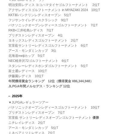
明治安田レディス ヨコハマタイヤゴルフトーナメント 2位T
アクサレディスゴルフトーナメント in MIYAZAKI 2024 10位T
KKT杯バンテリンレディスオープン 5位T
フジサンケイレディスクラシック 9位T
パナソニックオープンレディースゴルフトーナメント 7位T
RKB×三井松島レディス 7位T
ブリヂストンレディスオープン 4位
ヨネックスレディスゴルフトーナメント 2位T
宮里藍サントリーレディスゴルフトーナメント 6位T
アース・モンダミンカップ 3位
北海道meijiカップ 5位T
NEC軽井沢72ゴルフトーナメント 6位T
スタンレーレディスホンダゴルフトーナメント 5位T
富士通レディース 10位T
伊藤園レディス 10位T
年間獲得賞金ランキング 12位（獲得賞金 ¥86,344,948）
JLPGA年間メルセデス・ランキング 12位
2025年
▼JLPGAレギュラーツアー
パナソニックオープンレディースゴルフトーナメント 10位T
ブリヂストンレディスオープン 7位T
宮里藍 サントリーレディスオープンゴルフトーナメント
優勝
ニチレイレディス 2位T
アース・モンダミンカップ 5位T
ミネベアミツミレディス 7位T