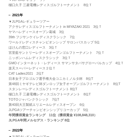
樋口久子 三菱電機レディスゴルフトーナメント 8位Ｔ
2021年
▼JLPGAレギュラーツアー
アクサレディスゴルフトーナメント in MIYAZAKI 2021 3位Ｔ
ヤマハレディースオープン葛城 3位
39th フジサンケイレディスクラシック 7位
ワールドレディスチャンピオンシップ サロンパスカップ 5位
ほけんの窓口レディース 3位Ｔ
宮里藍サントリーレディスオープンゴルフトーナメント 7位Ｔ
ニッポンハムレディスクラシック 3位Ｔ
GMOインターネット・レディース サマンサタバサグローバルカップ 4位Ｔ
楽天スーパーレディース２位Ｔ
CAT Ladies2021 2位T
日本女子プロゴルフ選手権大会コニカミノルタ杯 8位T
第48回ミヤギテレビ杯ダンロップ女子オープンゴルフトーナメント 8位T
スタンレーレディスゴルフトーナメント 8位T
樋口久子 三菱電機レディスゴルフトーナメント 8位T
TOTOジャパンクラシック 7位T
第40回大王製紙エリエールレディスオープン 6位
JLPGAツアーチャンピオンシップリコーカップ 5位
年間獲得賞金ランキング 11位（獲得賞金 ¥108,848,310）
JLPGA年間メルセデス・ランキング 8位
2022年
▼JLPGAレギュラーツアー