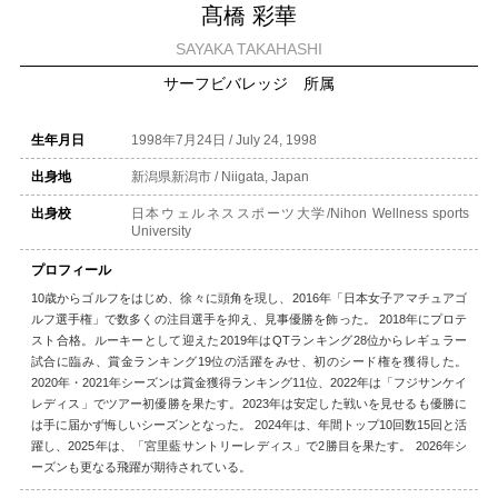
髙橋 彩華
SAYAKA TAKAHASHI
サーフビバレッジ 所属
生年月日
1998年7月24日 / July 24, 1998
出身地
新潟県新潟市 / Niigata, Japan
出身校
日本ウェルネススポーツ大学/Nihon Wellness sports
University
プロフィール
10歳からゴルフをはじめ、徐々に頭角を現し、2016年「日本女子アマチュアゴ
ルフ選手権」で数多くの注目選手を抑え、見事優勝を飾った。 2018年にプロテ
スト合格。ルーキーとして迎えた2019年はQTランキング28位からレギュラー
試合に臨み、賞金ランキング19位の活躍をみせ、初のシード権を獲得した。
2020年・2021年シーズンは賞金獲得ランキング11位、2022年は「フジサンケイ
レディス」でツアー初優勝を果たす。2023年は安定した戦いを見せるも優勝に
は手に届かず悔しいシーズンとなった。 2024年は、年間トップ10回数15回と活
躍し、2025年は、「宮里藍サントリーレディス」で2勝目を果たす。 2026年シ
ーズンも更なる飛躍が期待されている。