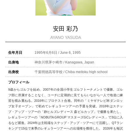
安田 彩乃
AYANO YASUDA
生年月日
1995年6月6日 / June 6, 1995
出身地
神奈川県茅ケ崎市 / Kanagawa, Japan
出身校
千葉明徳高等学校 / Chiba meitoku high school
プロフィール
9歳からゴルフを始め、2007年の全国小学生ゴルフトーナメントで優勝。ゴル
フ部に所属することなく、コーチに定期的に見てもらいながら一人で地道に練
習を積み重ねる。2016年にプロテスト合格。同年の「ミヤギテレビ杯ダンロッ
プ女子オープン」で初めてレギュラーツアーの予選を突破。2018年はステッ
プ・アップ・ツアーの「静ヒルズレディース 森ビルカップ」で優勝を果たし、
レギュラーツアーの「NOBUTA GROUP マスターズGCレディース」で3位に入
るなど躍進。2024年は主戦場をステップ・アップ・ツアーにて活躍し、QTラン
キングで15位で来季のレギュラーツアーへの出場権を獲得した。 2026年も毎試