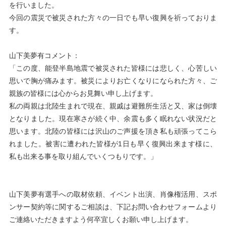
を行いました。
今回の震災で被災された方々の一日でも早い復興を祈っておりま
す。
山下美夢有コメント：
「この度、能登半島地震で被災された皆様には悲しく、心苦しい
思いで胸が痛みます。被災によりお亡くなりになられた方々、ご
親族の皆様には心からお見舞い申し上げます。
私の両親は北陸生まれで現在、親戚は避難所生活と又、家は倒壊
となりました。現在寒さが続く中、余震も多く眠れない状況だと
思います。北陸の皆様には沢山のご声援を頂き私も頑張ってこら
れました。被害に遭われた皆様が
1
日も早く復興出来ます様に、
私も出来る事を取り組んでいくつもりです。」
山下美夢有選手への取材依頼、イベント出演、肖像権活用、スポ
ンサー契約等に関するご相談は、下記お問い合わせフォームより
ご連絡いただきますよう何卒宜しくお願い申し上げます。