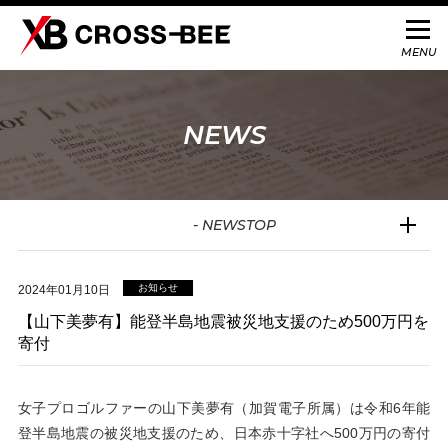
NEWS
- NEWSTOP
お知らせ
2024年01月10日
【山下美夢有】能登半島地震被災地支援のため500万円を
寄付
女子プロゴルファーの山下美夢有（加賀電子所属）は令和
6
年能
登半島地震の被災地支援のため、日本赤十字社へ
500
万円の寄付