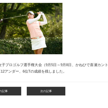
女子プロゴルフ選手権大会（9
月5日～9月8日
、かねひで喜瀬カン
12アンダー、6位Tの成績を残しました。
の記事
次の記事