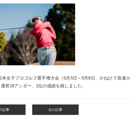
日本女子プロゴルフ選手権大会（9
月5日～9月8日
、かねひで喜瀬
通算18アンダー、2位の成績を残しました。
の記事
次の記事